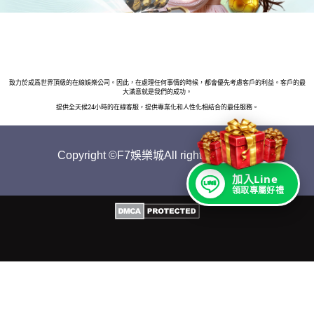
致力於成爲世界頂級的在線娛樂公司。因此，在處理任何事情的時候，都會優先考慮客戶的利益。客戶的最
大滿意就是我們的成功。
提供全天候24小時的在線客服，提供專業化和人性化相結合的最佳服務。
Copyright ©
F
7
娛樂城
All rights reserved.
加入Line
領取專屬好禮