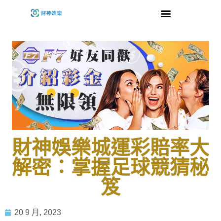
財神娛樂城運彩賠率大
解密：掌握足球競猜秘
笈
20 9 月, 2023