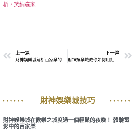
析，笑納贏家
上一篇
下一篇
財神娛樂城解析百家樂的心理戰：得勝的3大心理關鍵
財神娛樂城教你如何用紅黑策略在輪盤桌上贏出1片天！
財神娛樂城技巧
財神娛樂城在歡樂之城度過一個輕鬆的夜晚！ 體驗電
影中的百家樂