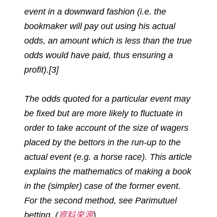
event in a downward fashion (i.e. the
bookmaker will pay out using his actual
odds, an amount which is less than the true
odds would have paid, thus ensuring a
profit).[3]
The odds quoted for a particular event may
be fixed but are more likely to fluctuate in
order to take account of the size of wagers
placed by the bettors in the run-up to the
actual event (e.g. a horse race). This article
explains the mathematics of making a book
in the (simpler) case of the former event.
For the second method, see Parimutuel
betting. (
資料來源
)