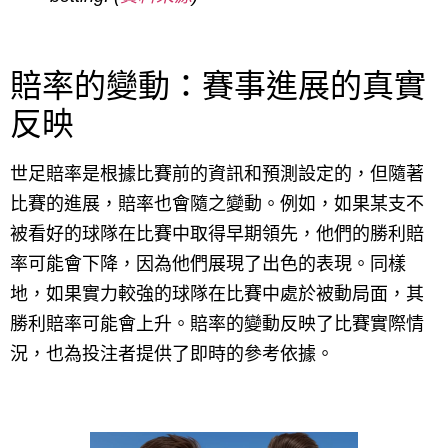
賠率的變動：賽事進展的真實
反映
世足賠率是根據比賽前的資訊和預測設定的，但隨著
比賽的進展，賠率也會隨之變動。例如，如果某支不
被看好的球隊在比賽中取得早期領先，他們的勝利賠
率可能會下降，因為他們展現了出色的表現。同樣
地，如果實力較強的球隊在比賽中處於被動局面，其
勝利賠率可能會上升。賠率的變動反映了比賽實際情
況，也為投注者提供了即時的參考依據。