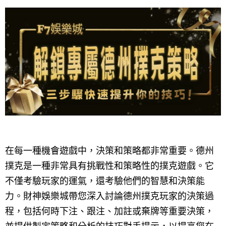
在每一種機會遊戲中，決策和策略都非常重要。德州
撲克是一種非常具有挑戰性和策略性的撲克遊戲。它
不僅考驗玩家的運氣，還考驗他們的智慧和決策能
力。財神娛樂城帶您深入討論德州撲克玩家的決策過
程，包括何時下注、跟注、加註或棄牌等重要決策，