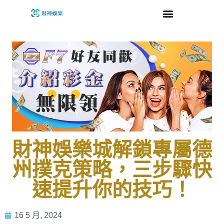
財神娛樂城解鎖專屬德
州撲克策略，三步驟快
速提升你的技巧！
16 5 月, 2024