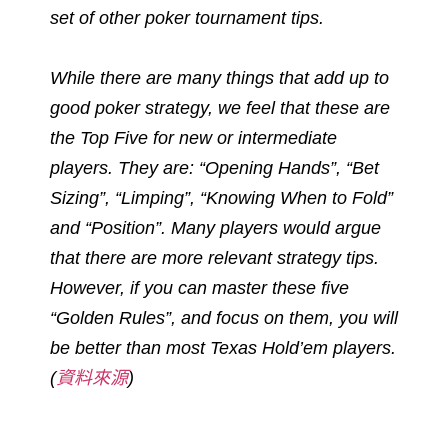
set of other poker tournament tips.
While there are many things that add up to
good poker strategy, we feel that these are
the Top Five for new or intermediate
players. They are: “Opening Hands”, “Bet
Sizing”, “Limping”, “Knowing When to Fold”
and “Position”. Many players would argue
that there are more relevant strategy tips.
However, if you can master these five
“Golden Rules”, and focus on them, you will
be better than most Texas Hold’em players.
(
資料來源
)