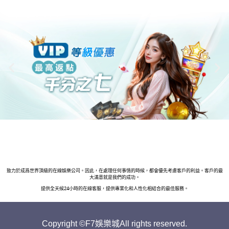
致力於成爲世界頂級的在線娛樂公司。因此，在處理任何事情的時候，都會優先考慮客戶的利益。客戶的最
大滿意就是我們的成功。
提供全天候24小時的在線客服，提供專業化和人性化相結合的最佳服務。
Copyright ©
F
7
娛樂城
All rights reserved.