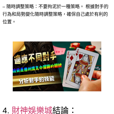
– 隨時調整策略：不要拘泥於一種策略。 根據對手的
行為和局勢變化隨時調整策略，確保自己處於有利的
位置。
4.
財神娛樂城
結論：