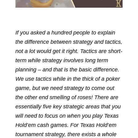
If you asked a hundred people to explain
the difference between strategy and tactics,
not a lot would get it right. Tactics are short-
term while strategy involves long term
planning – and that is the basic difference.
We use tactics while in the thick of a poker
game, but we need strategy to come out
the other end smelling of roses! There are
essentially five key strategic areas that you
will need to focus on when you play Texas
Hold’em cash games. For Texas Hold’em
tournament strategy, there exists a whole