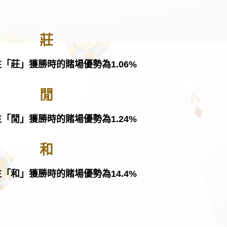
莊
「莊」獲勝時的賭場優勢為1.06%
閒
「閒」獲勝時的賭場優勢為1.24%
和
「和」獲勝時的賭場優勢為14.4%