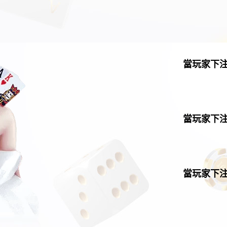
當玩家下注
當玩家下注
當玩家下注