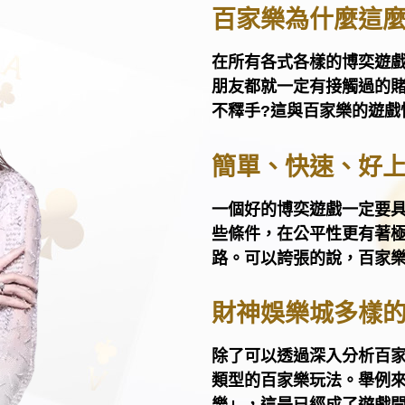
百家樂為什麼這麼
在所有各式各樣的博奕遊
朋友都就一定有接觸過的
不釋手?這與百家樂的遊戲
簡單、快速、好
一個好的博奕遊戲一定要
些條件，在公平性更有著
路。可以誇張的說，百家
財神娛樂城多樣
除了可以透過深入分析百
類型的百家樂玩法。舉例