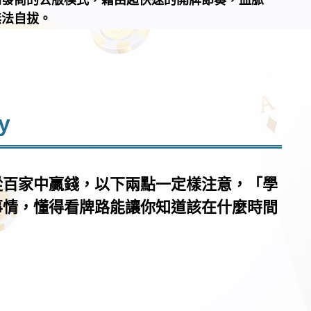
開發商的公版模式，藉由超快速的開牌節奏，血脈
無法自拔。
y
從百家中贏錢，以下兩點一定樣注意，「學
事情，懂得看牌路能讓你知道該在什麼時間