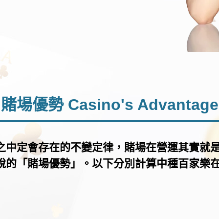
賭場優勢 Casino's Advantage
之中定會存在的不變定律，賭場在營運其實就
說的「賭場優勢」。以下分別計算中種百家樂在