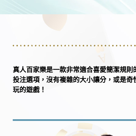
真人百家樂是一款非常適合喜愛簡潔規則
投注選項，沒有複雜的大小讓分，或是奇
玩的遊戲！