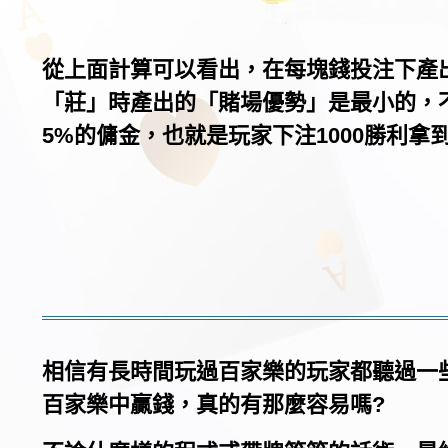
從上面計算可以看出，在每塊錢投注下產
「莊」時產出的「賭場優勢」是最⼩的，
5%的傭⾦，也就是玩家下注1000勝利拿
相信有長時間玩過百家樂的玩家都聽過一
百家樂中贏錢，真的有那麼容易嗎?