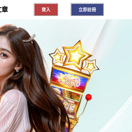
文章
登入
立即註冊