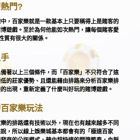
熱門?
戲中，百家樂就是一款基本上只要稱得上是賭客的
賭博遊戲。至於為何他能如次熱門，讓每個賭客愛
性質有很大的關係。
上手
具備著以上三個條件，而「
百家樂
」不只符合了這
極低的莊家優勢、且還能藉由排路來分析百家樂排
樂的出現，重新定義了什麼叫好玩的賭博遊戲。
的百家樂玩法
家樂的排路還有技術以外，現在也有越來越多不同
來說，所以線上娛樂城基本都會有的「極速百家