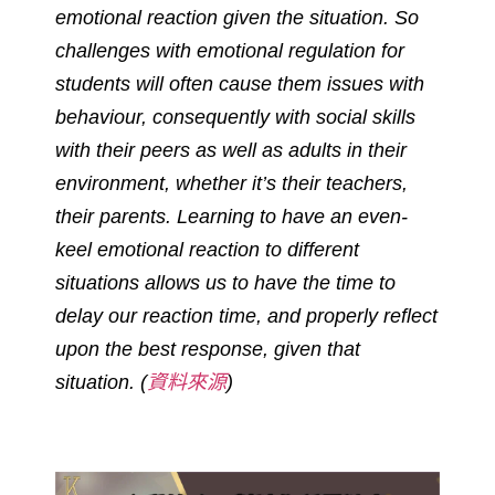
emotional reaction given the situation. So
challenges with emotional regulation for
students will often cause them issues with
behaviour, consequently with social skills
with their peers as well as adults in their
environment, whether it’s their teachers,
their parents. Learning to have an even-
keel emotional reaction to different
situations allows us to have the time to
delay our reaction time, and properly reflect
upon the best response, given that
situation. (
資料來源
)