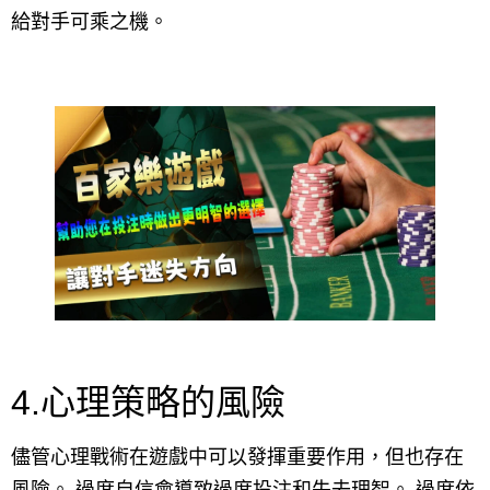
給對手可乘之機。
4.心理策略的風險
儘管心理戰術在遊戲中可以發揮重要作用，但也存在
風險。 過度自信會導致過度投注和失去理智。 過度依