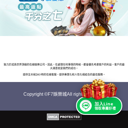
致力於成爲世界頂級的在線娛樂公司。因此，在處理任何事情的時候，都會優先考慮客戶的利益。客戶的最
大滿意就是我們的成功。
提供全天候24小時的在線客服，提供專業化和人性化相結合的最佳服務。
Copyright ©
F
7
娛樂城
All rights reserved.
加入Line
領取專屬好禮