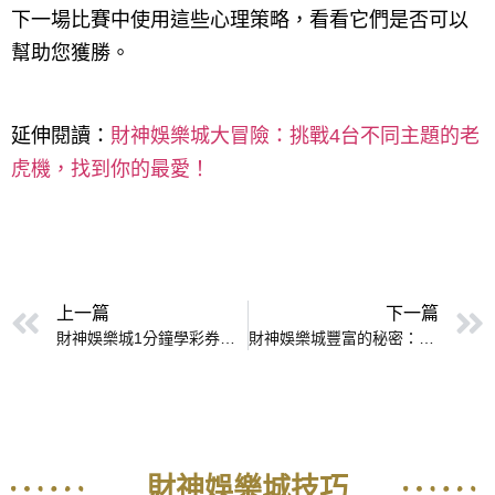
下一場比賽中使用這些心理策略，看看它們是否可以
幫助您獲勝。
延伸閱讀：
財神娛樂城大冒險：挑戰4台不同主題的老
虎機，找到你的最愛！
上一篇
下一篇
財神娛樂城1分鐘學彩券統計：解碼分析，欣喜領獎
財神娛樂城豐富的秘密：老虎機變種1的風險與回報揭曉
財神娛樂城技巧