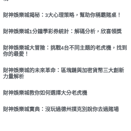
財神娛樂城揭秘：3大心理策略，幫助你稱霸賭桌！
財神娛樂城1分鐘學彩券統計：解碼分析，欣喜領獎
財神娛樂城大冒險：挑戰4台不同主題的老虎機，找到
你的最愛！
財神娛樂城的未來革命：區塊鏈與加密貨幣三大創新
力量解析
財神娛樂城教你如何選擇大分老虎機
財神娛樂城寶典：沒玩過德州撲克別說你去過賭場