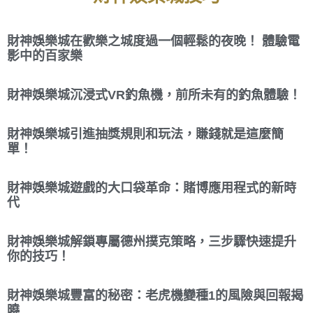
財神娛樂城在歡樂之城度過一個輕鬆的夜晚！ 體驗電
影中的百家樂
財神娛樂城沉浸式VR釣魚機，前所未有的釣魚體驗！
財神娛樂城引進抽獎規則和玩法，賺錢就是這麼簡
單！
財神娛樂城遊戲的大口袋革命：賭博應用程式的新時
代
財神娛樂城解鎖專屬德州撲克策略，三步驟快速提升
你的技巧！
財神娛樂城豐富的秘密：老虎機變種1的風險與回報揭
曉