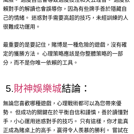
賴對手的解讀也會誤導你，因為有些牌手善於隱藏自
己的情緒。 迷惑對手需要高超的技巧，未經訓練的人
很難成功運用。
最重要的是要記住，賭博是一種危險的遊戲，沒有確
定的獲勝方法。 心理策略應該是你整體策略的一部
分，而不是你唯一依賴的工具。
5.
財神娛樂城
結論：
無論您喜歡哪種遊戲，心理戰術都可以為您帶來優
勢。 但成功的關鍵在於平衡自信和謹慎，善於讀懂對
手，小心運用迷惑對手的技巧。 只有這樣，你才能真
正成為賭桌上的高手，贏得令人羨慕的勝利。 嘗試在