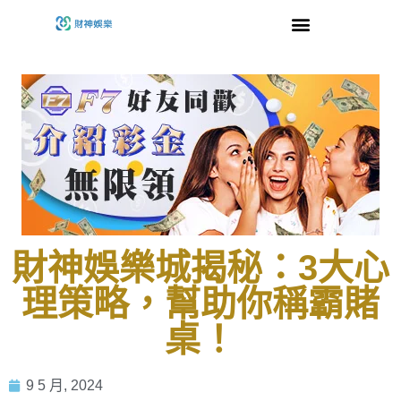
財神娛樂城揭秘：3大心
理策略，幫助你稱霸賭
桌！
9 5 月, 2024