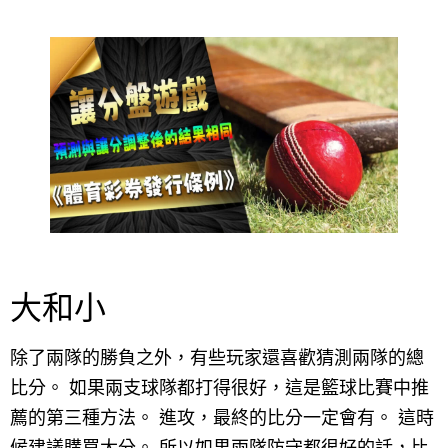
大和小
除了兩隊的勝負之外，有些玩家還喜歡猜測兩隊的總
比分。 如果兩支球隊都打得很好，這是籃球比賽中推
薦的第三種方法。 進攻，最終的比分一定會有。 這時