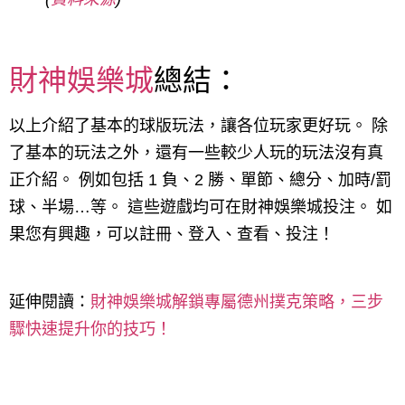
財神娛樂城
總結：
以上介紹了基本的球版玩法，讓各位玩家更好玩。 除
了基本的玩法之外，還有一些較少人玩的玩法沒有真
正介紹。 例如包括 1 負、2 勝、單節、總分、加時/罰
球、半場…等。 這些遊戲均可在財神娛樂城投注。 如
果您有興趣，可以註冊、登入、查看、投注！
延伸閱讀：
財神娛樂城解鎖專屬德州撲克策略，三步
驟快速提升你的技巧！