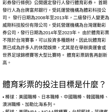
彩券發行條例》公開選定發行人發行體育彩券。 首期
發行人為台牌富邦銀行，受託運營機構為體彩科技公
司。 發行日期為2008年至2013年，二級發行人變更為
威剛科技股份有限公司，受託營運機構為台灣運動彩
券公司，發行日期為2014年至2023年。 由於體育彩票
不限於台灣賽事，可以投資多種題材，因此玩體育彩
票已成為許多人的休閒娛樂，尤其是在舉辦奧運會或
世界足球錦標賽等大型比賽時。 體育彩票銷售再創新
高。
體育彩票的投注目標是什麼？
• 棒球：美國職棒、日本職棒、中國職棒、韓國職棒、
澳洲職棒、加勒比海系列。
• 籃球：美國NBA、NCAA錦標賽、台超籃球、菲律賓