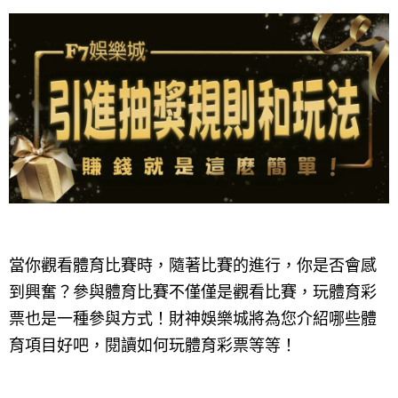
當你觀看體育比賽時，隨著比賽的進行，你是否會感
到興奮？參與體育比賽不僅僅是觀看比賽，玩體育彩
票也是一種參與方式！財神娛樂城將為您介紹哪些體
育項目好吧，閱讀如何玩體育彩票等等！