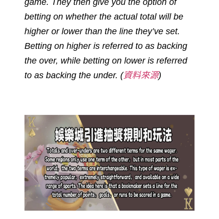
game. They then give you the option of
betting on whether the actual total will be
higher or lower than the line they’ve set.
Betting on higher is referred to as backing
the over, while betting on lower is referred
to as backing the under. (
資料來源
)