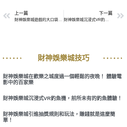
上一篇
下一篇
財神娛樂城遊戲的大口袋革命：賭博應用程式的新時代
財神娛樂城沉浸式VR釣魚機，前所未有的釣魚體驗！
財神娛樂城技巧
財神娛樂城在歡樂之城度過一個輕鬆的夜晚！ 體驗電
影中的百家樂
財神娛樂城沉浸式VR釣魚機，前所未有的釣魚體驗！
財神娛樂城引進抽獎規則和玩法，賺錢就是這麼簡
單！