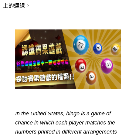
上的連線。
In the United States, bingo is a game of
chance in which each player matches the
numbers printed in different arrangements