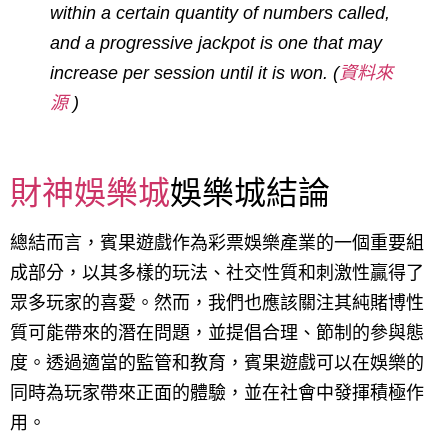
within a certain quantity of numbers called,
and a progressive jackpot is one that may
increase per session until it is won. (
資料來
源
)
財神娛樂城
娛樂城結論
總結而言，賓果遊戲作為彩票娛樂產業的一個重要組
成部分，以其多樣的玩法、社交性質和刺激性贏得了
眾多玩家的喜愛。然而，我們也應該關注其純賭博性
質可能帶來的潛在問題，並提倡合理、節制的參與態
度。透過適當的監管和教育，賓果遊戲可以在娛樂的
同時為玩家帶來正面的體驗，並在社會中發揮積極作
用。