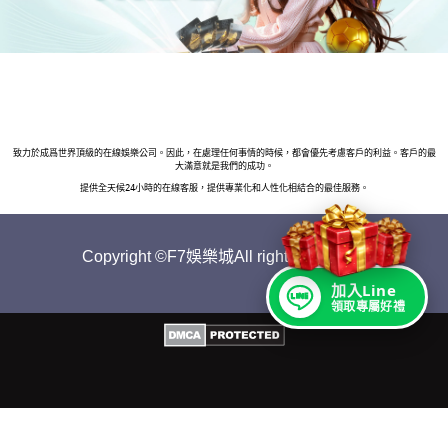
致力於成爲世界頂級的在線娛樂公司。因此，在處理任何事情的時候，都會優先考慮客戶的利益。客戶的最
大滿意就是我們的成功。
提供全天候24小時的在線客服，提供專業化和人性化相結合的最佳服務。
Copyright ©
F
7
娛樂城
All rights reserved.
加入Line
領取專屬好禮