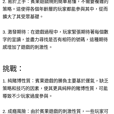
2. 易於上手：賓果遊戲規則簡單易懂，不需要複雜的
策略。這使得各個年齡層的玩家都能參與其中，從而
擴大了其受眾基礎。
3. 激發期待：在遊戲過程中，玩家緊張期待著每個數
字的宣讀，並盡力尋找是否有相符的號碼，這種期待
感增加了遊戲的刺激性。
挑戰：
1. 純賭博性質：賓果遊戲的勝負主要基於運氣，缺乏
策略和技巧的因素，使其更具純粹的賭博性質，可能
導致不少玩家過度參與。
2. 成癮風險：由於賓果遊戲的刺激性質，一些玩家可