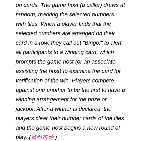
on cards. The game host (a caller) draws at
random, marking the selected numbers
with tiles. When a player finds that the
selected numbers are arranged on their
card in a row, they call out “Bingo!” to alert
all participants to a winning card, which
prompts the game host (or an associate
assisting the host) to examine the card for
verification of the win. Players compete
against one another to be the first to have a
winning arrangement for the prize or
jackpot. After a winner is declared, the
players clear their number cards of the tiles
and the game host begins a new round of
play. (
資料來源
)