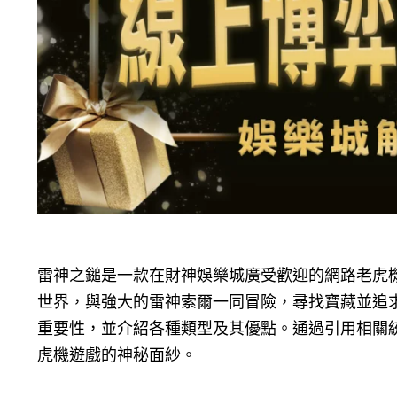
雷神之鎚是一款在財神娛樂城廣受歡迎的網路老虎
世界，與強大的雷神索爾一同冒險，尋找寶藏並追
重要性，並介紹各種類型及其優點。通過引用相關
虎機遊戲的神秘面紗。