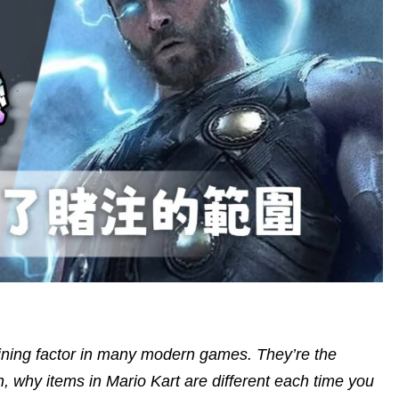
ning factor in many modern games. They’re the
why items in Mario Kart are different each time you