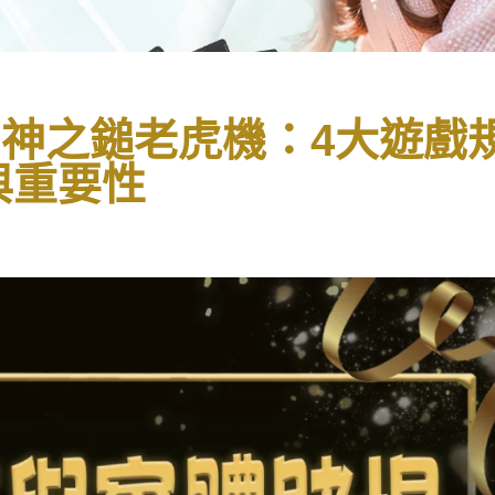
神之鎚老虎機：4大遊戲
與重要性