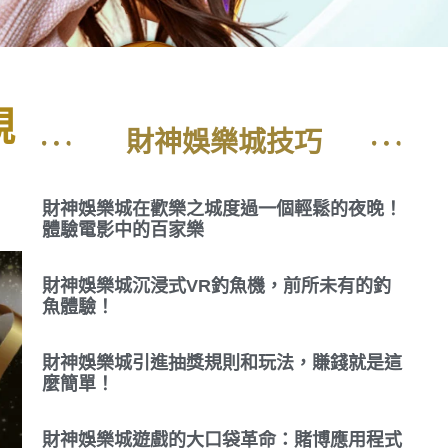
規
財神娛樂城技巧
財神娛樂城在歡樂之城度過一個輕鬆的夜晚！
體驗電影中的百家樂
財神娛樂城沉浸式VR釣魚機，前所未有的釣
魚體驗！
財神娛樂城引進抽獎規則和玩法，賺錢就是這
麼簡單！
財神娛樂城遊戲的大口袋革命：賭博應用程式