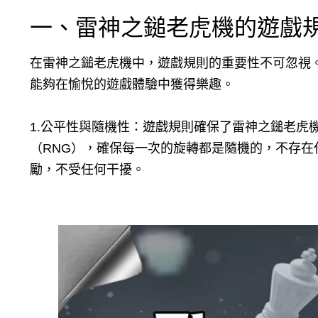
一、雷神之鎚老虎機的遊戲
在雷神之鎚老虎機中，遊戲規則的重要性不可忽視
能夠在愉悅的遊戲體驗中獲得樂趣。
1.公平性與隨機性：遊戲規則確保了雷神之鎚老虎
（RNG），確保每一次的旋轉都是隨機的，不存
勵，不受任何干擾。