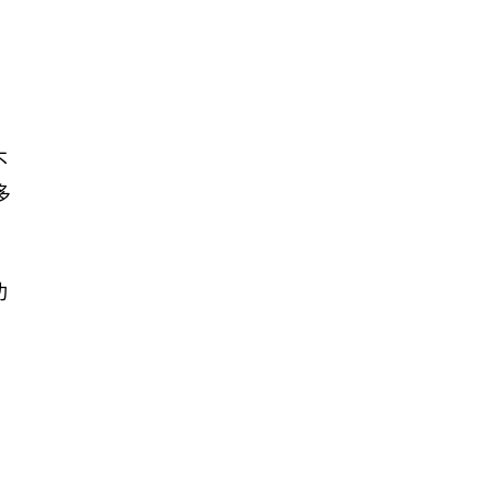
不
多
功
，