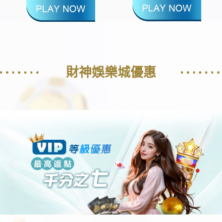
財神娛樂城優惠