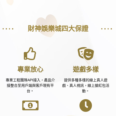
財神娛樂城四大保證
專業放心
遊戲多樣
專業工程團隊API接入，產品介
提供多種多樣的線上真人遊
接整合至用戶端與客戶現有平
戲、真人視訊，線上搶紅包活
台。
動。