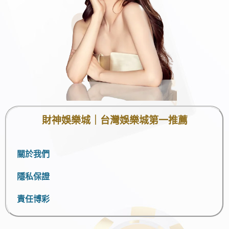
財神娛樂城｜台灣娛樂城第一推薦
關於我們
隱私保證
責任博彩