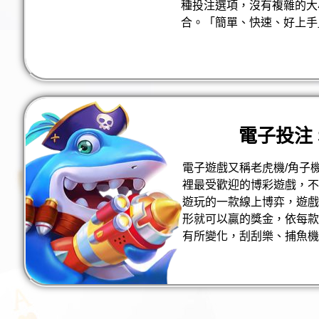
種投注選項，沒有複雜的大
合。「簡單、快速、好上手
電子投注 S
電子遊戲又稱老虎機/角子
裡最受歡迎的博彩遊戲，不
遊玩的一款線上博弈，遊戲
形就可以贏的獎金，依每款
有所變化，刮刮樂、捕魚機