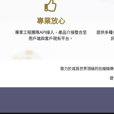
專業放心
專業工程團隊API接入，產品介接整合至
提供多種
用戶端與客戶現有平台。
致力於成爲世界頂級的在線娛樂
提