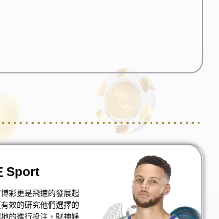
Sport
育博彩更是飛速的發展起
更有效的研究他們選擇的
隨地的進行投注，財神娛