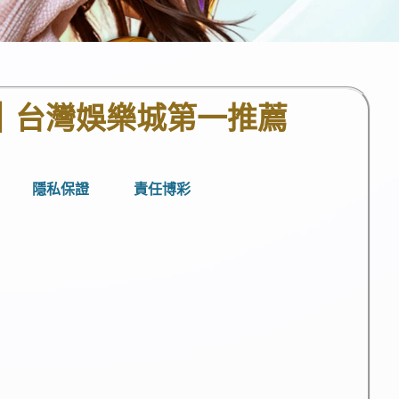
｜台灣娛樂城第一推薦
隱私保證
責任博彩