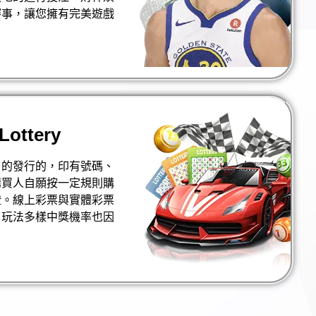
賽事，讓您擁有完美遊戲
ottery
目的發行的，印有號碼、
購買人自願按一定規則購
證。線上彩票與實體彩票
、玩法多樣中獎機率也因
。