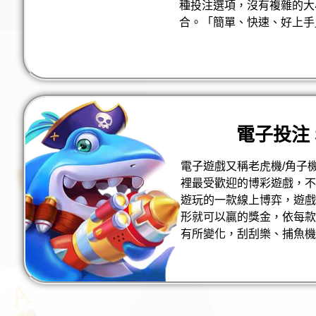
種投注選項，沒有複雜的大
合。「簡單、快速、好上手
電子投注 S
電子遊戲又稱老虎機/角子
裡最受歡迎的博彩遊戲，不
遊玩的一款線上博弈，遊戲
形就可以贏的獎金，依每款
有所變化，刮刮樂、捕魚機