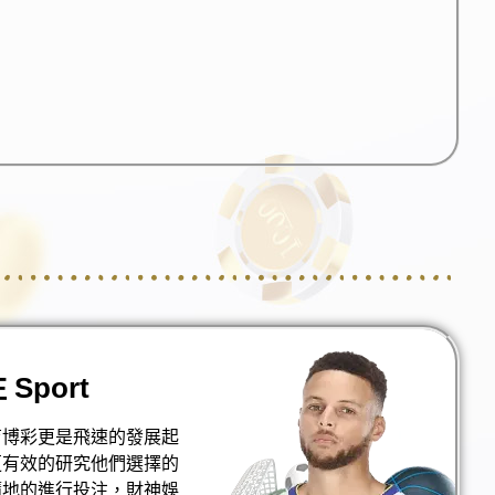
Sport
育博彩更是飛速的發展起
更有效的研究他們選擇的
隨地的進行投注，財神娛