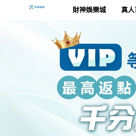
財神娛樂城
真人