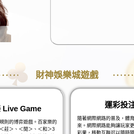
財神娛樂城遊戲
運彩投注 
ive Game
隨著網際網路的普及，體
規則的博弈遊戲。百家樂的
來。網際網路能夠讓玩家
＜莊＞、＜閒＞、＜和＞3
彩果，移動互聯可以隨時