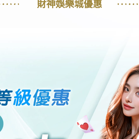
財神娛樂城優惠