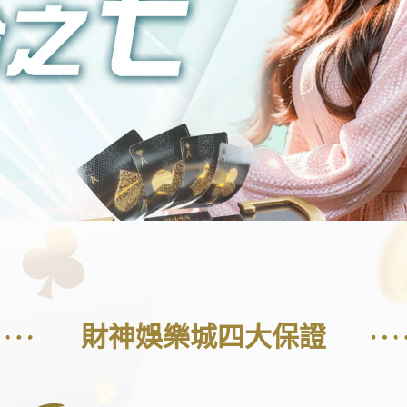
財神娛樂城四大保證