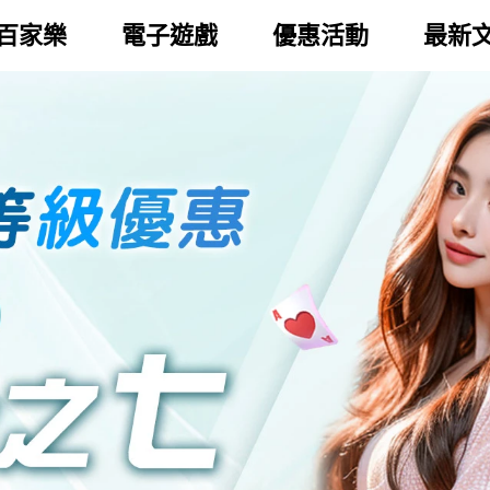
百家樂
電子遊戲
優惠活動
最新