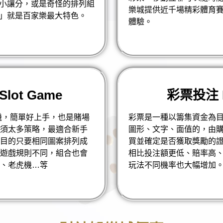
小讓分，或是奇怪的排列組
樂城提供近千場精彩體育
」就是百家樂最大特色。
體驗。
lot Game
彩票投注 L
機，簡單好上手，也是賭場
彩票是一種以籌集資金為
須太多策略，最適合新手
圖形、文字、面值的，由
目的只要相同圖案排列成
買並確定是否獲取獎勵的
遊戲規則不同，組合也會
相比投注額更低、賠率高
、老虎機…等
玩法不同機率也大幅增加