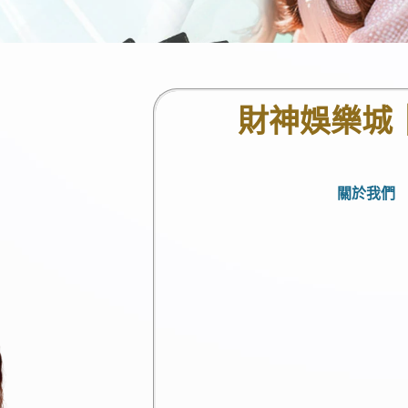
財神娛樂城
關於我們