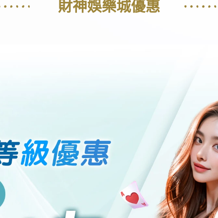
財神娛樂城優惠