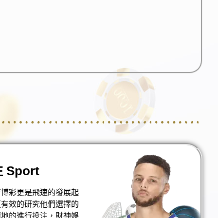
Sport
育博彩更是飛速的發展起
更有效的研究他們選擇的
隨地的進行投注，財神娛