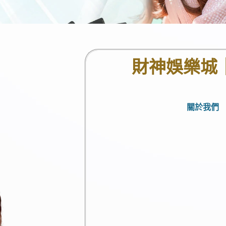
財神娛樂城
關於我們