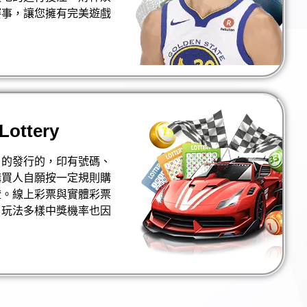
賽事，讓您擁有完美遊戲
ottery
目的發行的，印有號碼、
購買人自願按一定規則購
證。線上彩票與實體彩票
、玩法多樣中獎機率也因
。