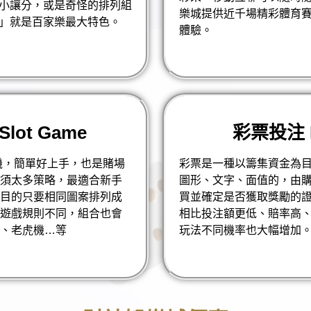
小讓分，或是奇怪的排列組
樂城提供近千場精彩體育
」就是百家樂最大特色。
體驗。
lot Game
彩票投注 L
機，簡單好上手，也是賭場
彩票是一種以籌集資金為
須太多策略，最適合新手
圖形、文字、面值的，由
目的只要相同圖案排列成
買並確定是否獲取獎勵的
遊戲規則不同，組合也會
相比投注額更低、賠率高
、老虎機…等
玩法不同機率也大幅增加