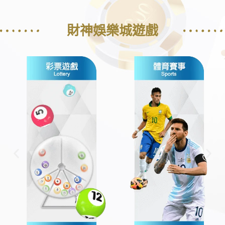
財神娛樂城遊戲