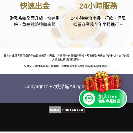
快速出金
24小時服務
財務系統全面升級，快速到
24小時金流串接、打款，保障
帳，急速體驗強勢來襲
運營商業務全年平穩進行。
致力於成爲世界頂級的在線娛樂公司。因此，在處理任何事情的時候，都會優先考慮客戶的利益。客戶的最
大滿意就是我們的成功。
提供全天候24小時的在線客服，提供專業化和人性化相結合的最佳服務。
Copyright ©
F
7
娛樂城
All rights reserved.
加入Line
領取專屬好禮