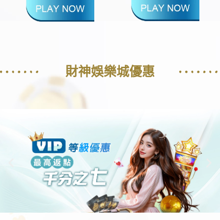
財神娛樂城優惠