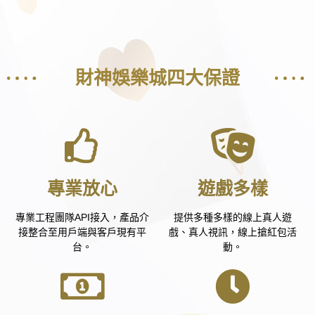
財神娛樂城四大保證
專業放心
遊戲多樣
專業工程團隊API接入，產品介
提供多種多樣的線上真人遊
接整合至用戶端與客戶現有平
戲、真人視訊，線上搶紅包活
台。
動。