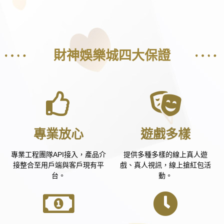
財神娛樂城四大保證
專業放心
遊戲多樣
專業工程團隊API接入，產品介
提供多種多樣的線上真人遊
接整合至用戶端與客戶現有平
戲、真人視訊，線上搶紅包活
台。
動。