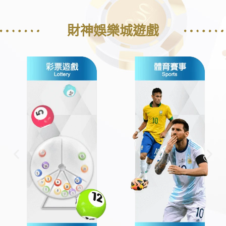
財神娛樂城遊戲