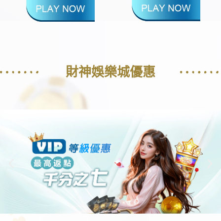
財神娛樂城優惠