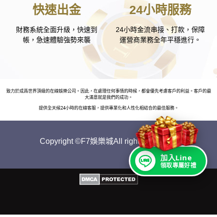
快速出金
24小時服務
財務系統全面升級，快速到
24小時金流串接、打款，保障
帳，急速體驗強勢來襲
運營商業務全年平穩進行。
致力於成爲世界頂級的在線娛樂公司。因此，在處理任何事情的時候，都會優先考慮客戶的利益。客戶的最
大滿意就是我們的成功。
提供全天候24小時的在線客服，提供專業化和人性化相結合的最佳服務。
Copyright ©
F
7
娛樂城
All rights reserved.
加入Line
領取專屬好禮