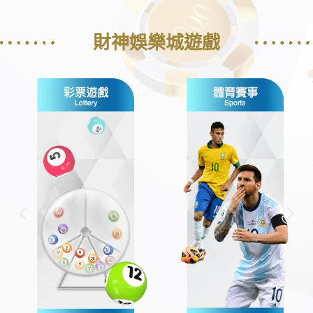
財神娛樂城遊戲