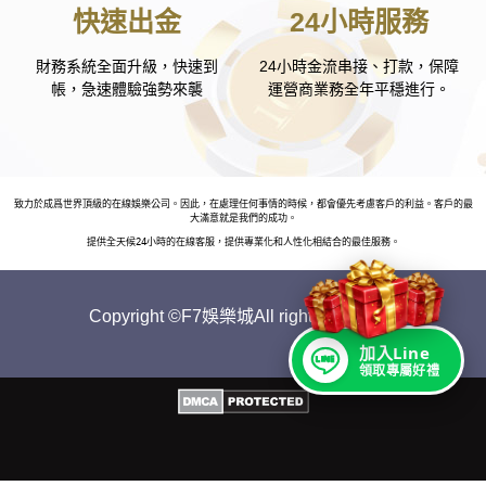
快速出金
24小時服務
財務系統全面升級，快速到
24小時金流串接、打款，保障
帳，急速體驗強勢來襲
運營商業務全年平穩進行。
致力於成爲世界頂級的在線娛樂公司。因此，在處理任何事情的時候，都會優先考慮客戶的利益。客戶的最
大滿意就是我們的成功。
提供全天候24小時的在線客服，提供專業化和人性化相結合的最佳服務。
Copyright ©
F
7
娛樂城
All rights reserved.
加入Line
領取專屬好禮