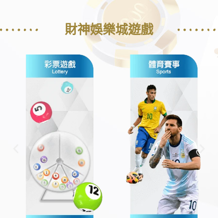
財神娛樂城遊戲