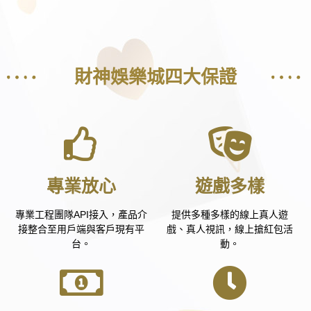
財神娛樂城四大保證
專業放心
遊戲多樣
專業工程團隊API接入，產品介
提供多種多樣的線上真人遊
接整合至用戶端與客戶現有平
戲、真人視訊，線上搶紅包活
台。
動。