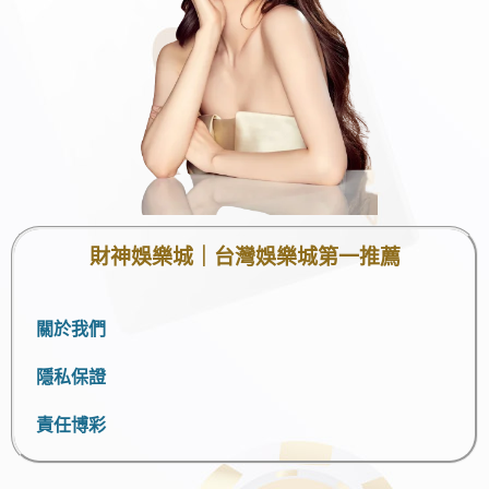
財神娛樂城｜台灣娛樂城第一推薦
關於我們
隱私保證
責任博彩