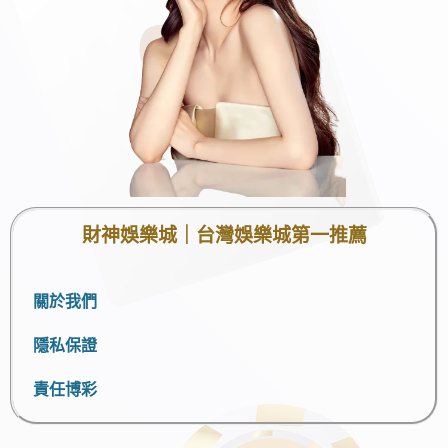
財神娛樂城｜台灣娛樂城第一推薦
關於我們
隱私保證
責任博彩