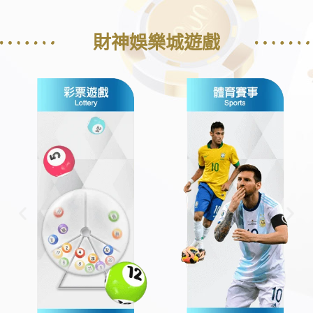
財神娛樂城遊戲