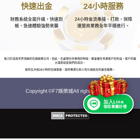
快速出金
24小時服務
財務系統全面升級，快速到
24小時金流串接、打款，保障
帳，急速體驗強勢來襲
運營商業務全年平穩進行。
致力於成爲世界頂級的在線娛樂公司。因此，在處理任何事情的時候，都會優先考慮客戶的利益。客戶的最
大滿意就是我們的成功。
提供全天候24小時的在線客服，提供專業化和人性化相結合的最佳服務。
Copyright ©
F
7
娛樂城
All rights reserved.
加入Line
領取專屬好禮