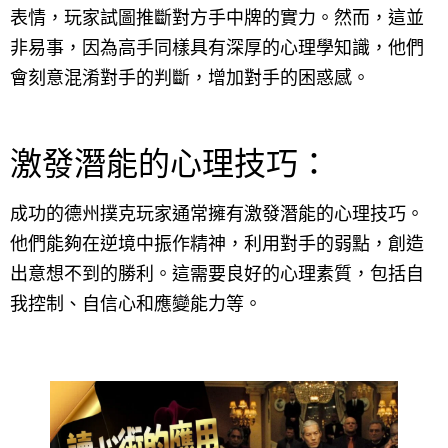
表情，玩家試圖推斷對方手中牌的實力。然而，這並
非易事，因為高手同樣具有深厚的心理學知識，他們
會刻意混淆對手的判斷，增加對手的困惑感。
激發潛能的心理技巧：
成功的德州撲克玩家通常擁有激發潛能的心理技巧。
他們能夠在逆境中振作精神，利用對手的弱點，創造
出意想不到的勝利。這需要良好的心理素質，包括自
我控制、自信心和應變能力等。