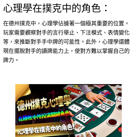
心理學在撲克中的角色：
在德州撲克中，心理學佔據著一個極其重要的位置。
玩家需要觀察對手的言行舉止、下注模式、表情變化
等，來推斷對手手中牌的可能性。此外，心理學還體
現在擺脫對手的讀牌能力上，使對方難以掌握自己的
牌力。