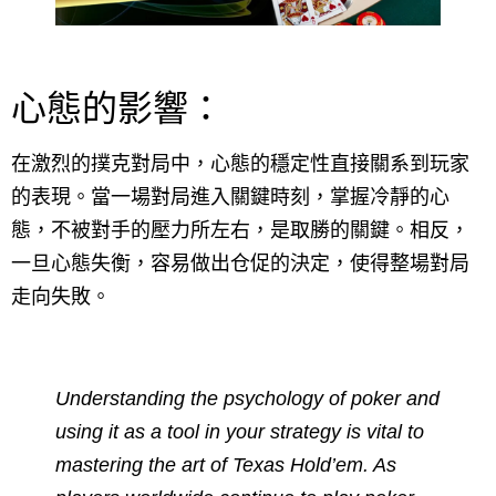
心態的影響：
在激烈的撲克對局中，心態的穩定性直接關系到玩家
的表現。當一場對局進入關鍵時刻，掌握冷靜的心
態，不被對手的壓力所左右，是取勝的關鍵。相反，
一旦心態失衡，容易做出仓促的決定，使得整場對局
走向失敗。
Understanding the psychology of poker and
using it as a tool in your strategy is vital to
mastering the art of Texas Hold’em. As