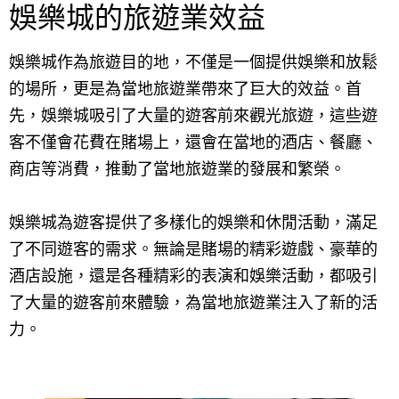
娛樂城的旅遊業效益
娛樂城作為旅遊目的地，不僅是一個提供娛樂和放鬆
的場所，更是為當地旅遊業帶來了巨大的效益。首
先，娛樂城吸引了大量的遊客前來觀光旅遊，這些遊
客不僅會花費在賭場上，還會在當地的酒店、餐廳、
商店等消費，推動了當地旅遊業的發展和繁榮。
娛樂城為遊客提供了多樣化的娛樂和休閒活動，滿足
了不同遊客的需求。無論是賭場的精彩遊戲、豪華的
酒店設施，還是各種精彩的表演和娛樂活動，都吸引
了大量的遊客前來體驗，為當地旅遊業注入了新的活
力。