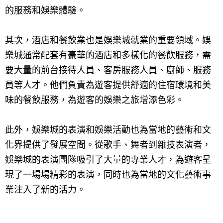
的服務和娛樂體驗。
其次，酒店和餐飲業也是娛樂城就業的重要領域。娛
樂城通常配套有豪華的酒店和多樣化的餐飲服務，需
要大量的前台接待人員、客房服務人員、廚師、服務
員等人才。他們負責為遊客提供舒適的住宿環境和美
味的餐飲服務，為遊客的娛樂之旅增添色彩。
此外，娛樂城的表演和娛樂活動也為當地的藝術和文
化界提供了發展空間。從歌手、舞者到雜技表演者，
娛樂城的表演團隊吸引了大量的專業人才，為遊客呈
現了一場場精彩的表演，同時也為當地的文化藝術事
業注入了新的活力。