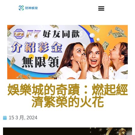
娛樂城的奇蹟：燃起經
濟繁榮的火花
15 3 月, 2024