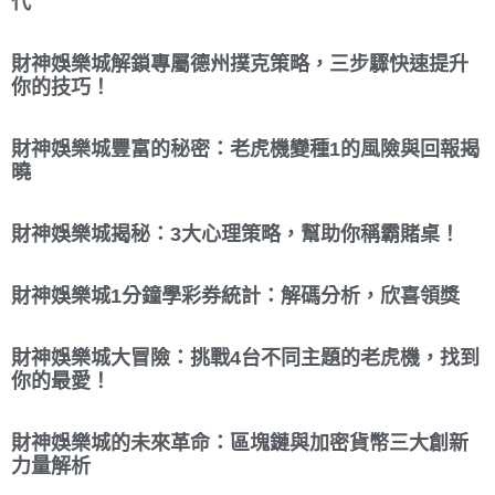
代
財神娛樂城解鎖專屬德州撲克策略，三步驟快速提升
你的技巧！
財神娛樂城豐富的秘密：老虎機變種1的風險與回報揭
曉
財神娛樂城揭秘：3大心理策略，幫助你稱霸賭桌！
財神娛樂城1分鐘學彩券統計：解碼分析，欣喜領獎
財神娛樂城大冒險：挑戰4台不同主題的老虎機，找到
你的最愛！
財神娛樂城的未來革命：區塊鏈與加密貨幣三大創新
力量解析