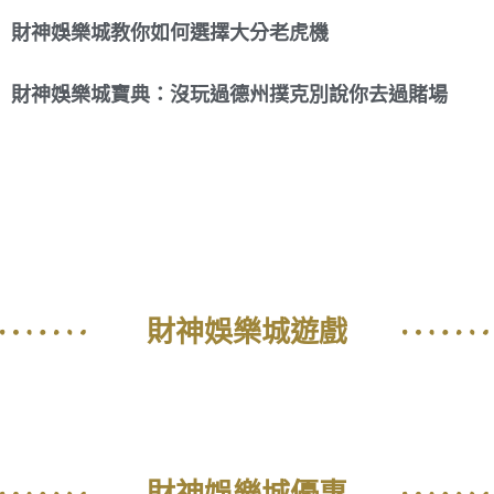
財神娛樂城教你如何選擇大分老虎機
財神娛樂城寶典：沒玩過德州撲克別說你去過賭場
財神娛樂城遊戲
財神娛樂城優惠